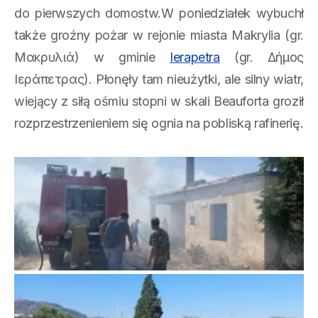
do pierwszych domostw.W poniedziałek wybuchł
także groźny pożar w rejonie miasta Makrylia (gr.
Μακρυλιά) w gminie
Ierapetra
(gr. Δήμος
Ιεράπετρας). Płonęły tam nieużytki, ale silny wiatr,
wiejący z siłą ośmiu stopni w skali Beauforta groził
rozprzestrzenieniem się ognia na pobliską rafinerię.