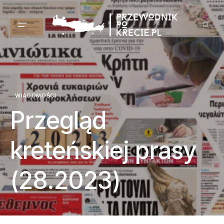
WIADOMOŚCI
Przegląd
kreteńskiej prasy
(28.2023)