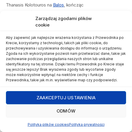
Thanasis Kolotouros na
Balos
, kończąc
swoją podróż wszerz Krety.
Zarządzaj zgodami plików
cookie
Thanasis Kolotouros, członek prawie wszystkich
Aby zapewnić jak najlepsze wrażenia korzystania z Przewodnika po
stowarzyszeń alpinistycznych istniejących
Krecie, korzystamy z technologii, takich jak pliki cookie, do
w gminie Lassithi (gr. Δήμος Οροπεδίου Λασιθίου)
przechowywania i uzyskiwania dostępu do informacji o urządzeniu.
Zgoda na ich wykorzystanie pozwoli nam przetwarzać dane, takie jak
pokazał swoją miłość do kreteńskiej przyrody
zachowanie podczas przeglądania naszych stron lub unikalne
identyfikatory na tej stronie. Dzięki temu Przewodnik po Krecie staje
w sposób całkowicie wyjątkowy. W szesnaście
się jeszcze lepszy! Brak wyrażenia zgody lub wycofanie zgody
może niekorzystnie wpłynąć na niektóre cechy i funkcje
dni przemierzył dystans 541 kilometrów –
Przewodnika, takie jak m.in. wyświetlanie map czy podpowiedzi.
od klasztoru
Toplou
(gr. Μονή Τοπλου),
aż do Laguny
Balos
(gr. λιμνοθάλασσα
ZAAKCEPTUJ USTAWIENIA
Μπάλου).
ODMÓW
Dobrze jest kończyć! Zaczynając od klasztoru
Polityka plików cookies
Polityka prywatności
Toplou
i kończąc w
Balos
, przemierzyłem całą