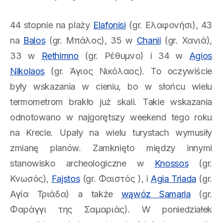
44 stopnie na plaży
Elafonisi
(gr. Ελαφονήσι), 43
na
Balos
(gr. Μπάλος), 35 w
Chanii
(gr. Χανιά),
33 w
Rethimno
(gr. Ρέθυμνο) i 34 w
Agios
Nikolaos
(gr. Άγιος Νικόλαος). To oczywiście
były wskazania w cieniu, bo w słońcu wielu
termometrom brakło już skali. Takie wskazania
odnotowano w najgorętszy weekend tego roku
na Krecie. Upały na wielu turystach wymusiły
zmianę planów. Zamknięto między innymi
stanowisko archeologiczne w
Knossos
(gr.
Κνωσός),
Fajstos
(gr. Φαιστός ), i
Agia Triada
(gr.
Αγία Τριάδα) a także
wąwóz Samaria
(gr.
Φαράγγι της Σαμαριάς). W poniedziałek