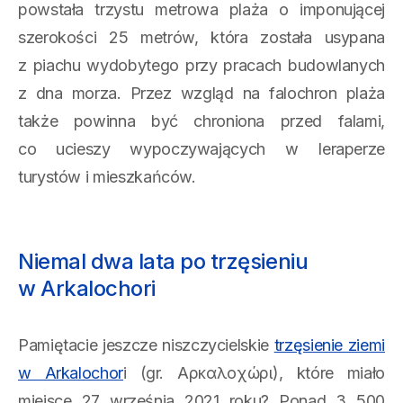
powstała trzystu metrowa plaża o imponującej
szerokości 25 metrów, która została usypana
z piachu wydobytego przy pracach budowlanych
z dna morza. Przez wzgląd na falochron plaża
także powinna być chroniona przed falami,
co ucieszy wypoczywających w Ieraperze
turystów i mieszkańców.
Niemal dwa lata po trzęsieniu
w Arkalochori
Pamiętacie jeszcze niszczycielskie
trzęsienie ziemi
w Arkalochor
i (gr. Αρκαλοχώρι), które miało
miejsce 27 września 2021 roku? Ponad 3 500