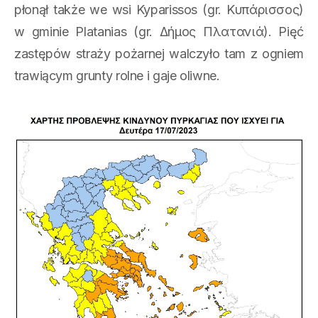
płonął także we wsi Kyparissos (gr. Κυπάρισσος)
w gminie Platanias (gr. Δήμος Πλατανιά). Pięć
zastępów straży pożarnej walczyło tam z ogniem
trawiącym grunty rolne i gaje oliwne.