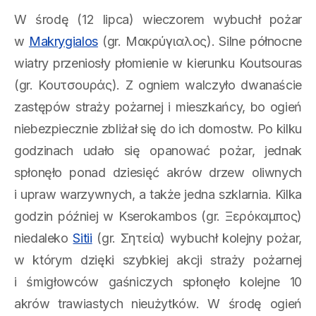
W środę (12 lipca) wieczorem wybuchł pożar
w
Makrygialos
(gr. Μακρύγιαλος). Silne północne
wiatry przeniosły płomienie w kierunku Koutsouras
(gr. Κουτσουράς). Z ogniem walczyło dwanaście
zastępów straży pożarnej i mieszkańcy, bo ogień
niebezpiecznie zbliżał się do ich domostw. Po kilku
godzinach udało się opanować pożar, jednak
spłonęło ponad dziesięć akrów drzew oliwnych
i upraw warzywnych, a także jedna szklarnia. Kilka
godzin później w Kserokambos (gr. Ξερόκαμπος)
niedaleko
Sitii
(gr. Σητεία) wybuchł kolejny pożar,
w którym dzięki szybkiej akcji straży pożarnej
i śmigłowców gaśniczych spłonęło kolejne 10
akrów trawiastych nieużytków. W środę ogień