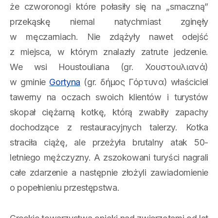
że czworonogi które połasiły się na „smaczną”
przekąskę niemal natychmiast zginęły
w męczarniach. Nie zdążyły nawet odejść
z miejsca, w którym znalazły zatrute jedzenie.
We wsi Houstouliana (gr. Χουστουλιανά)
w gminie
Gortyna
(gr. δήμος Γόρτυνα) właściciel
tawerny na oczach swoich klientów i turystów
skopał ciężarną kotkę, którą zwabiły zapachy
dochodzące z restauracyjnych talerzy. Kotka
straciła ciążę, ale przeżyła brutalny atak 50-
letniego mężczyzny. A zszokowani turyści nagrali
całe zdarzenie a następnie złożyli zawiadomienie
o popełnieniu przestępstwa.