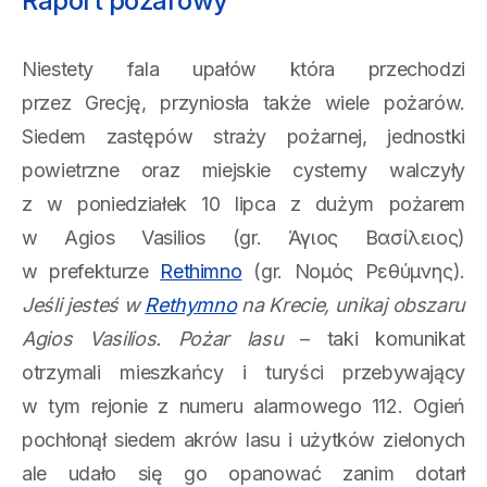
Raport pożarowy
Niestety fala upałów która przechodzi
przez Grecję, przyniosła także wiele pożarów.
Siedem zastępów straży pożarnej, jednostki
powietrzne oraz miejskie cysterny walczyły
z w poniedziałek 10 lipca z dużym pożarem
w Agios Vasilios (gr. Άγιος Βασίλειος)
w prefekturze
Rethimno
(gr. Νομός Ρεθύμνης).
Jeśli jesteś w
Rethymno
na Krecie, unikaj obszaru
Agios Vasilios. Pożar lasu
– taki komunikat
otrzymali mieszkańcy i turyści przebywający
w tym rejonie z numeru alarmowego 112. Ogień
pochłonął siedem akrów lasu i użytków zielonych
ale udało się go opanować zanim dotarł