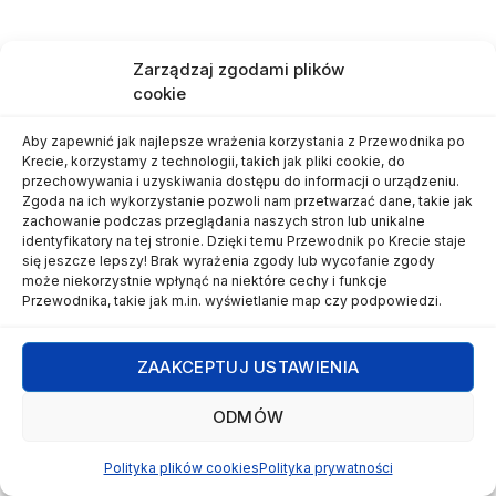
Zarządzaj zgodami plików
cookie
NASZE PODRÓŻE
Kreta 2019
Aby zapewnić jak najlepsze wrażenia korzystania z Przewodnika po
Krecie, korzystamy z technologii, takich jak pliki cookie, do
przez
Krzysztof
23 sierpnia, 2022
przechowywania i uzyskiwania dostępu do informacji o urządzeniu.
Zgoda na ich wykorzystanie pozwoli nam przetwarzać dane, takie jak
zachowanie podczas przeglądania naszych stron lub unikalne
identyfikatory na tej stronie. Dzięki temu Przewodnik po Krecie staje
się jeszcze lepszy! Brak wyrażenia zgody lub wycofanie zgody
może niekorzystnie wpłynąć na niektóre cechy i funkcje
Przewodnika, takie jak m.in. wyświetlanie map czy podpowiedzi.
Cześć! Γεια σου!
Zapisz się do newslettera,
ZAAKCEPTUJ USTAWIENIA
a już nigdy
nie przegapisz nowych
ODMÓW
wpisów w Przewodniku!
Obiecujemy - nie będziemy
Polityka plików cookies
Polityka prywatności
wysyłać spamu! Jeżeli masz