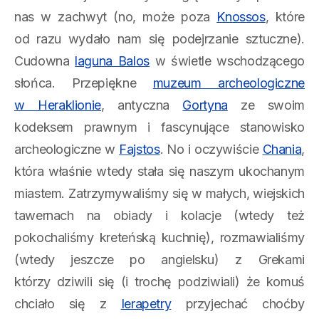
nas w zachwyt (no, może poza
Knossos
, które
od razu wydało nam się podejrzanie sztuczne).
Cudowna
laguna Balos
w świetle wschodzącego
słońca. Przepiękne
muzeum archeologiczne
w Heraklionie
, antyczna
Gortyna
ze swoim
kodeksem prawnym i fascynujące stanowisko
archeologiczne w
Fajstos
. No i oczywiście
Chania
,
która właśnie wtedy stała się naszym ukochanym
miastem. Zatrzymywaliśmy się w małych, wiejskich
tawernach na obiady i kolacje (wtedy też
pokochaliśmy kreteńską kuchnię), rozmawialiśmy
(wtedy jeszcze po angielsku) z Grekami
którzy dziwili się (i trochę podziwiali) że komuś
chciało się z
Ierapetry
przyjechać choćby