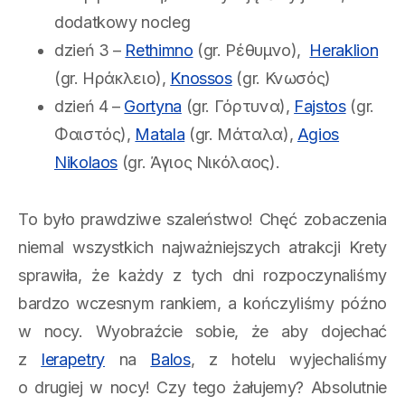
dodatkowy nocleg
dzień 3 –
Rethimno
(gr. Ρέθυμνο),
Heraklion
(gr. Ηράκλειο),
Knossos
(gr. Κνωσός)
dzień 4 –
Gortyna
(gr. Γόρτυνα),
Fajstos
(gr.
Φαιστός),
Matala
(gr. Μάταλα),
Agios
Nikolaos
(gr. Άγιος Νικόλαος).
To było prawdziwe szaleństwo! Chęć zobaczenia
niemal wszystkich najważniejszych atrakcji Krety
sprawiła, że każdy z tych dni rozpoczynaliśmy
bardzo wczesnym rankiem, a kończyliśmy późno
w nocy. Wyobraźcie sobie, że aby dojechać
z
Ierapetry
na
Balos
, z hotelu wyjechaliśmy
o drugiej w nocy! Czy tego żałujemy? Absolutnie