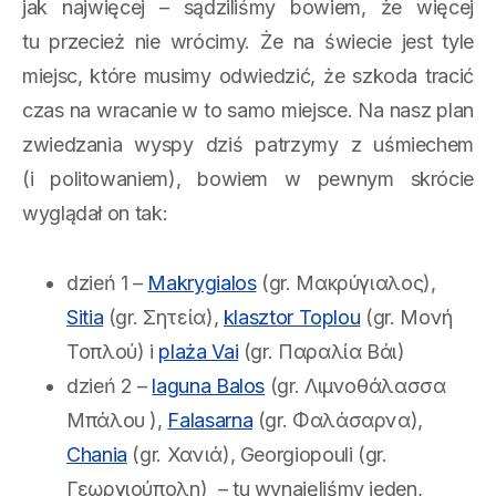
jak najwięcej – sądziliśmy bowiem, że więcej
tu przecież nie wrócimy. Że na świecie jest tyle
miejsc, które musimy odwiedzić, że szkoda tracić
czas na wracanie w to samo miejsce. Na nasz plan
zwiedzania wyspy dziś patrzymy z uśmiechem
(i politowaniem), bowiem w pewnym skrócie
wyglądał on tak:
dzień 1 –
Makrygialos
(gr. Μακρύγιαλος),
Sitia
(gr. Σητεία),
klasztor Toplou
(gr. Μονή
Τοπλού) i
plaża Vai
(gr. Παραλία Βάι)
dzień 2 –
laguna Balos
(gr. Λιμνοθάλασσα
Μπάλου ),
Falasarna
(gr. Φαλάσαρνα),
Chania
(gr. Χανιά), Georgiopouli (gr.
Γεωργιούπολη) – tu wynajęliśmy jeden,