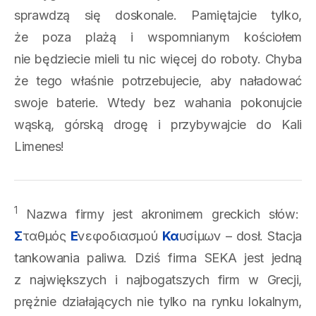
sprawdzą się doskonale. Pamiętajcie tylko,
że poza plażą i wspomnianym kościołem
nie będziecie mieli tu nic więcej do roboty. Chyba
że tego właśnie potrzebujecie, aby naładować
swoje baterie. Wtedy bez wahania pokonujcie
wąską, górską drogę i przybywajcie do Kali
Limenes!
1
Nazwa firmy jest akronimem greckich słów:
Σ
ταθμός
Ε
νεφοδιασμού
Κα
υσίμων – dosł. Stacja
tankowania paliwa. Dziś firma SEKA jest jedną
z największych i najbogatszych firm w Grecji,
prężnie działających nie tylko na rynku lokalnym,