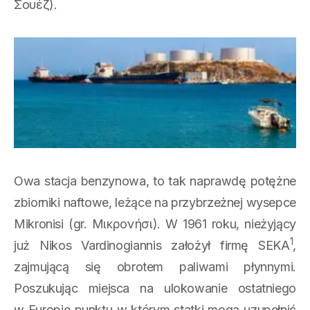
Σουέζ).
Owa stacja benzynowa, to tak naprawdę potężne
zbiorniki naftowe, leżące na przybrzeżnej wysepce
Mikronisi (gr. Μικρονήσι). W 1961 roku, nieżyjący
1
już Nikos Vardinogiannis założył firmę SEKA
,
zajmującą się obrotem paliwami płynnymi.
Poszukując miejsca na ulokowanie ostatniego
w Europie punktu w którym statki mogą uzupełnić