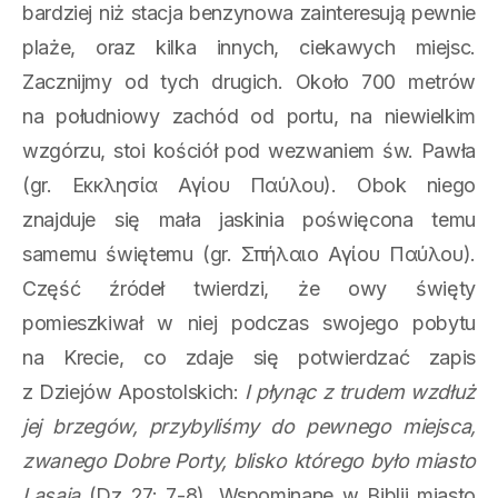
bardziej niż stacja benzynowa zainteresują pewnie
plaże, oraz kilka innych, ciekawych miejsc.
Zacznijmy od tych drugich. Około 700 metrów
na południowy zachód od portu, na niewielkim
wzgórzu, stoi kościół pod wezwaniem św. Pawła
(gr. Εκκλησία Αγίου Παύλου). Obok niego
znajduje się mała jaskinia poświęcona temu
samemu świętemu (gr. Σπήλαιο Αγίου Παύλου).
Część źródeł twierdzi, że owy święty
pomieszkiwał w niej podczas swojego pobytu
na Krecie, co zdaje się potwierdzać zapis
z Dziejów Apostolskich:
I płynąc z trudem wzdłuż
jej brzegów, przybyliśmy do pewnego miejsca,
zwanego Dobre Porty, blisko którego było miasto
Lasaia
(Dz 27: 7-8)
.
Wspominane w Biblii miasto