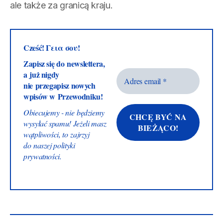
ale także za granicą kraju.
Cześć! Γεια σου!
Zapisz się do newslettera,
a już nigdy
nie przegapisz nowych
wpisów w Przewodniku!
Obiecujemy - nie będziemy
wysyłać spamu! Jeżeli masz
wątpliwości, to zajrzyj
do naszej
polityki
prywatności
.