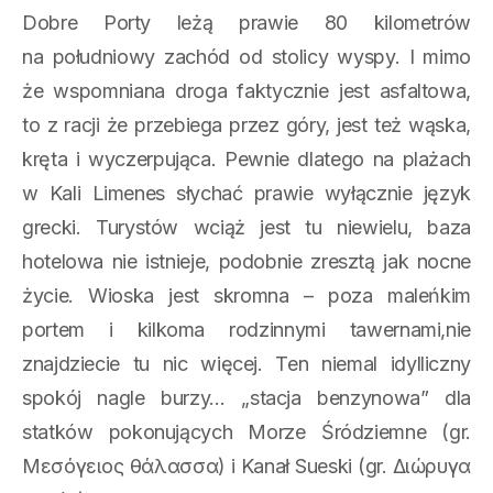
Dobre Porty leżą prawie 80 kilometrów
na południowy zachód od stolicy wyspy. I mimo
że wspomniana droga faktycznie jest asfaltowa,
to z racji że przebiega przez góry, jest też wąska,
kręta i wyczerpująca. Pewnie dlatego na plażach
w Kali Limenes słychać prawie wyłącznie język
grecki. Turystów wciąż jest tu niewielu, baza
hotelowa nie istnieje, podobnie zresztą jak nocne
życie. Wioska jest skromna – poza maleńkim
portem i kilkoma rodzinnymi tawernami,nie
znajdziecie tu nic więcej. Ten niemal idylliczny
spokój nagle burzy… „stacja benzynowa” dla
statków pokonujących Morze Śródziemne (gr.
Μεσόγειος θάλασσα) i Kanał Sueski (gr. Διώρυγα