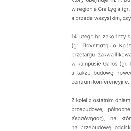
w regionie Gra Lygia (gr
a przede wszystkim, cz
14 lutego br. zakończy
(gr. Πανεπιστήμιο Κρή
przetargu zakwalifiko
w kampusie Gallos (gr.
a także budowę noweg
centrum konferencyjne. 
Z kolei z ostatnim dnie
przebudowę, północn
Χερσόνησος), na któr
na przebudowę odcin