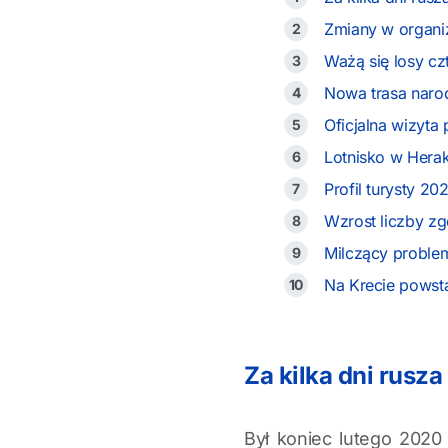
Zmiany w organi
Ważą się losy cz
Nowa trasa naro
Oficjalna wizyta
Lotnisko w Herak
Profil turysty 20
Wzrost liczby z
Milczący proble
Na Krecie powst
Za kilka dni rusz
Był koniec lutego 2020