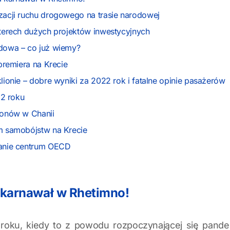
zacji ruchu drogowego na trasie narodowej
terech dużych projektów inwestycyjnych
dowa – co już wiemy?
 premiera na Krecie
lionie – dobre wyniki za 2022 rok i fatalne opinie pasażerów
22 roku
gonów w Chanii
m samobójstw na Krecie
anie centrum OECD
a karnawał w Rhetimno!
 roku, kiedy to z powodu rozpoczynającej się pand