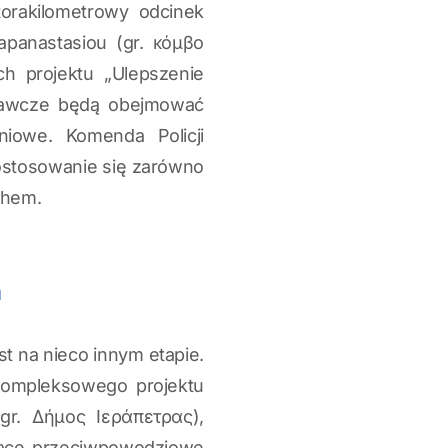
orakilometrowy odcinek
panastasiou (gr. κόμβο
 projektu „Ulepszenie
aprawcze będą obejmować
niowe. Komenda Policji
ostosowanie się zarówno
chem.
h
st na nieco innym etapie.
 kompleksowego projektu
gr. Δήμος Ιεράπετρας),
race przeciwpowodziowe