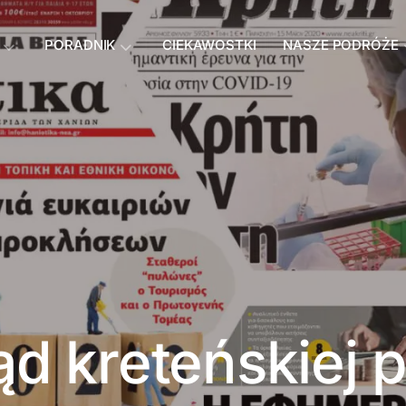
PORADNIK
CIEKAWOSTKI
NASZE PODRÓŻE
ąd kreteńskiej 