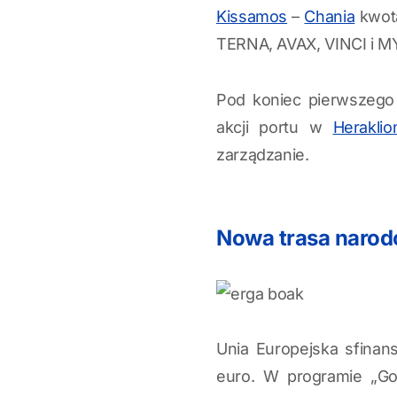
Kissamos
–
Chania
kwota
TERNA, AVAX, VINCI i 
Pod koniec pierwszego 
akcji portu w
Heraklio
zarządzanie.
Nowa trasa narod
Unia Europejska sfinan
euro. W programie „Go