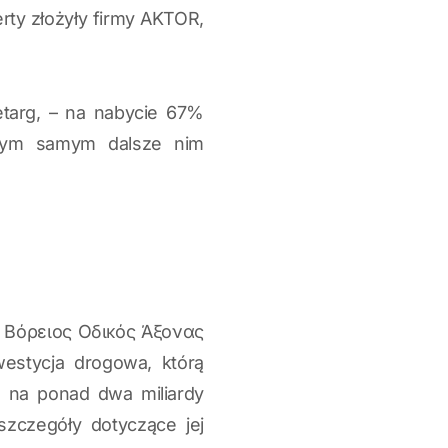
erty złożyły firmy AKTOR,
etarg, – na nabycie 67%
tym samym dalsze nim
. Βόρειος Οδικός Άξονας
westycja drogowa, którą
m na ponad dwa miliardy
zczegóły dotyczące jej