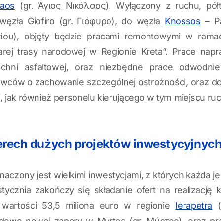
laos
(gr. Άγιος Νικόλαος). Wyłączony z ruchu, półt
węzła Giofiro (gr. Γιόφυρο), do węzła
Knossos
– Pa
ου), objęty będzie pracami remontowymi w ramach
tarej trasy narodowej w Regionie Kreta”. Prace n
chni asfaltowej, oraz niezbędne prace odwodnie
owców o zachowanie szczególnej ostrożności, oraz d
, jak również personelu kierującego w tym miejscu ru
terech dużych projektów inwestycyjnyc
aczony jest wielkimi inwestycjami, z których każda je
stycznia zakończy się składanie ofert na realizację
 wartości 53,5 miliona euro w regionie
Ierapetra
(
budowę nowej zapory w Myrtos (gr. Μύρτος), oraz p