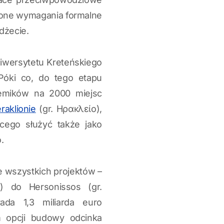
ją one wymagania formalne
dżecie.
iwersytetu Kreteńskiego
Póki co, do tego etapu
demików na 2000 miejsc
raklionie
(gr. Ηρακλείο),
ego służyć także jako
.
e wszystkich projektów –
) do Hersonissos (gr.
ada 1,3 miliarda euro
 opcji budowy odcinka