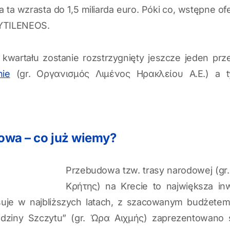
 ta wzrasta do 1,5 miliarda euro. Póki co, wstępne of
MYTILENEOS.
kwartału zostanie rozstrzygnięty jeszcze jeden prz
nie
(gr. Οργανισμός Λιμένος Ηρακλείου Α.Ε.) a 
owa – co już wiemy?
Przebudowa tzw. trasy narodowej (gr
Κρήτης) na Krecie to największa in
suje w najbliższych latach, z szacowanym budżete
dziny Szczytu” (gr. Ώρα Αιχμής) zaprezentowano s