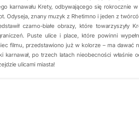
ego karnawału Krety, odbywającego się rokrocznie w
e pt. Odyseja, znany muzyk z Rhetimno i jeden z twór
edstawił czarno-białe obrazy, które towarzyszyły
raniczeń. Puste ulice i place, które powinni wypeł
ec filmu, przedstawiono już w kolorze – ma dawać n
ki karnawał, po trzech latach nieobecności właśnie od
ejdzie ulicami miasta!