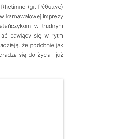
 Rhetimno (gr. Ρέθυμνο)
ców karnawałowej imprezy
 Kreteńczykom w trudnym
niać bawiący się w rytm
adzieję, że podobnie jak
radza się do życia i już