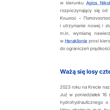
w kierunku
Agios Niko
rozpoczynający się od 
Κνωσού – Παπαναστασί
i utrzymanie nowej i s
m.in. wymianę nawierz
w
Heraklionie
prosi kier
do ograniczeń prędkości
Ważą się losy cz
2023 roku na Krecie nazn
Już w poniedziałek 16 
hydrohydraulicznego o
który obejmuje m.in. 