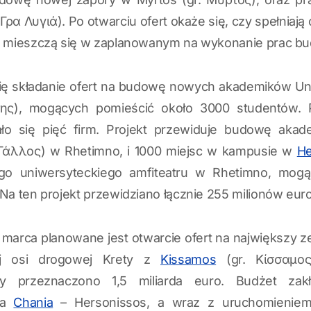
. Γρα Λυγιά). Po otwarciu ofert okaże się, czy spełnia
y mieszczą się w zaplanowanym na wykonanie prac bu
 się składanie ofert na budowę nowych akademików Un
της), mogących pomieścić około 3000 studentów. 
wało się pięć firm. Projekt przewiduje budowę aka
 Γάλλος) w Rhetimno, i 1000 miejsc w kampusie w
He
o uniwersyteckiego amfiteatru w Rhetimno, mogąc
Na ten projekt przewidziano łącznie 255 milionów euro
m marca planowane jest otwarcie ofert na największy z
ej osi drogowej Krety z
Kissamos
(gr. Κίσσαμος
y przeznaczono 1,5 miliarda euro. Budżet zakł
ka
Chania
– Hersonissos, a wraz z uruchomieniem