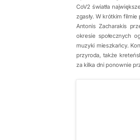
CoV2 światła największ
zgasły. W krótkim filmi
Antonis Zacharakis prz
okresie społecznych og
muzyki mieszkańcy. Koni
przyroda, także kreteńs
za kilka dni ponownie prz