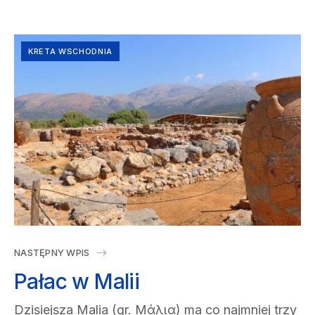
KRETA WSCHODNIA
NASTĘPNY WPIS
Pałac w Malii
Dzisiejsza Malia (gr. Μάλια) ma co najmniej trzy