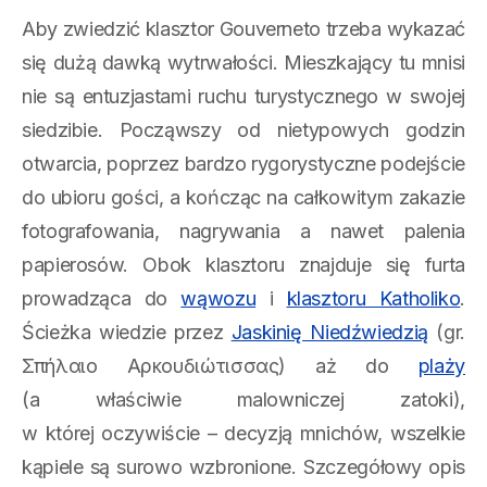
Aby zwiedzić klasztor Gouverneto trzeba wykazać
się dużą dawką wytrwałości. Mieszkający tu mnisi
nie są entuzjastami ruchu turystycznego w swojej
siedzibie. Począwszy od nietypowych godzin
otwarcia, poprzez bardzo rygorystyczne podejście
do ubioru gości, a kończąc na całkowitym zakazie
fotografowania, nagrywania a nawet palenia
papierosów. Obok klasztoru znajduje się furta
prowadząca do
wąwozu
i
klasztoru Katholiko
.
Ścieżka wiedzie przez
Jaskinię Niedźwiedzią
(gr.
Σπήλαιο Αρκουδιώτισσας) aż do
plaży
(a właściwie malowniczej zatoki),
w której oczywiście – decyzją mnichów, wszelkie
kąpiele są surowo wzbronione. Szczegółowy opis