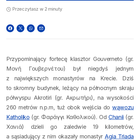
Przeczytasz w 2 minuty
Przypominający fortecę klasztor Gouverneto (gr.
Μονή Γουβερνέτου) był niegdyś jednym
z największych monastyrów na Krecie. Dziś
to skromny budynek, leżący na północnym skraju
półwyspu Akrotiri (gr. Ακρωτήρι), na wysokości
260 metrów n.p.m, tuż obok wejścia do
wąwozu
Katholiko
(gr. Φαράγγι Καθολικού). Od
Chanii
(gr.
Χανιά) dzieli go zaledwie 19 kilometrów,
a sąsiadujący z nim okazały monastyr
Agia Triada