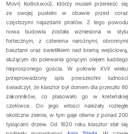
Μονή Καθολικού), którzy musieli przenieść się
ze swojej pustelni w obawie przed coraz
częstszymi najazdami piratów. Z tego powodu
nowa budowla została wzniesiona w stylu
fortecznym, z czterema narożnymi, obronnymi
basztami oraz świetlikiem nad bramą wejściową,
służącym do polewania gorącym olejem każdego
nieproszonego gościa. W połowie XVII wieku
przeprowadzony spis powszechni ludności
świadczył, że klasztor był domem dla przeszło 60
zakonników, co plasowało go w kreteńskiej
czołówce. Do jego włości należały rozległe
okoliczne ziemie, w tym gaje oliwne z ponad 200
tysiącami drzew. Od 1620 roku klasztor stał się
podległy monastyrowi
Agia Triada
. W czasie