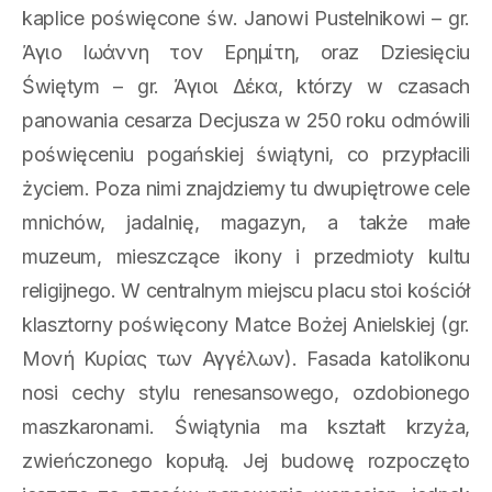
kaplice poświęcone św. Janowi Pustelnikowi – gr.
Άγιο Ιωάννη τον Ερημίτη, oraz Dziesięciu
Świętym – gr. Άγιοι Δέκα, którzy w czasach
panowania cesarza Decjusza w 250 roku odmówili
poświęceniu pogańskiej świątyni, co przypłacili
życiem. Poza nimi znajdziemy tu dwupiętrowe cele
mnichów, jadalnię, magazyn, a także małe
muzeum, mieszczące ikony i przedmioty kultu
religijnego. W centralnym miejscu placu stoi kościół
klasztorny poświęcony Matce Bożej Anielskiej (gr.
Μονή Κυρίας των Αγγέλων). Fasada katolikonu
nosi cechy stylu renesansowego, ozdobionego
maszkaronami. Świątynia ma kształt krzyża,
zwieńczonego kopułą. Jej budowę rozpoczęto