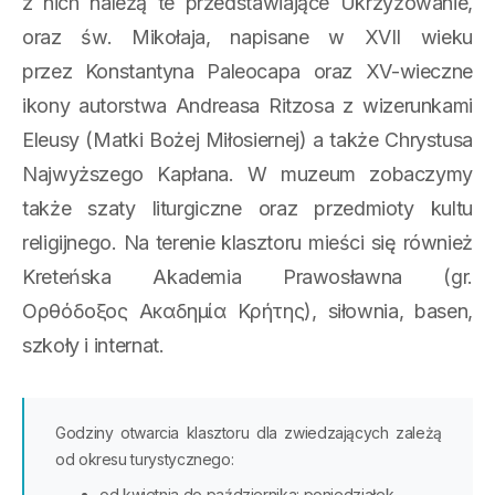
z nich należą te przedstawiające Ukrzyżowanie,
oraz św. Mikołaja, napisane w XVII wieku
przez Konstantyna Paleocapa oraz XV-wieczne
ikony autorstwa Andreasa Ritzosa z wizerunkami
Eleusy (Matki Bożej Miłosiernej) a także Chrystusa
Najwyższego Kapłana. W muzeum zobaczymy
także szaty liturgiczne oraz przedmioty kultu
religijnego. Na terenie klasztoru mieści się również
Kreteńska Akademia Prawosławna (gr.
Ορθόδοξος Ακαδημία Κρήτης), siłownia, basen,
szkoły i internat.
Godziny otwarcia klasztoru dla zwiedzających zależą
od okresu turystycznego:
od kwietnia do października: poniedziałek –