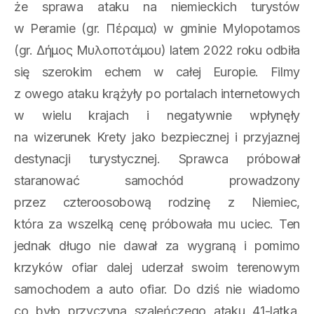
że sprawa ataku na niemieckich turystów
w Peramie (gr. Πέραμα) w gminie Mylopotamos
(gr. Δήμος Μυλοποτάμου) latem 2022 roku odbiła
się szerokim echem w całej Europie. Filmy
z owego ataku krążyły po portalach internetowych
w wielu krajach i negatywnie wpłynęły
na wizerunek Krety jako bezpiecznej i przyjaznej
destynacji turystycznej. Sprawca próbował
staranować samochód prowadzony
przez czteroosobową rodzinę z Niemiec,
która za wszelką cenę próbowała mu uciec. Ten
jednak długo nie dawał za wygraną i pomimo
krzyków ofiar dalej uderzał swoim terenowym
samochodem a auto ofiar. Do dziś nie wiadomo
co było przyczyną szaleńczego ataku 41-latka.