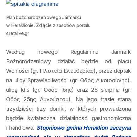
Plan bożonarodzeniowego Jarmarku
w Heraklionie. Zdjęcie z zasobów portalu
cretalive.gr
Według nowego Regulaminu Jarmark
Bożnorodzeniowy działać będzie od placu
Wolności (gr. Πλατεία Ελευθερίας), przez deptak
na ulicy Sprawiedliwości (gr. Οδός Δικαιοσύνης),
ulicę Idis (gr. Οδός Ίδης) oraz 25 sierpnia (gr.
Οδός 25ης Αυγούστου). Na jego trasie staną
trzydzieści trzy domki, w których prowadzona
będzie świąteczna działalność gastronomiczna
i handlowa.
Stopniowo gmina
Heraklion
zaczyna