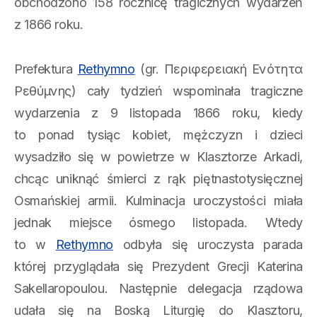
obchodzono 158 rocznicę tragicznych wydarzeń
z 1866 roku.
Prefektura
Rethymno
(gr. Περιφερειακή Ενότητα
Ρεθύμνης) cały tydzień wspominała tragiczne
wydarzenia z 9 listopada 1866 roku, kiedy
to ponad tysiąc kobiet, mężczyzn i dzieci
wysadziło się w powietrze w Klasztorze Arkadi,
chcąc uniknąć śmierci z rąk piętnastotysięcznej
Osmańskiej armii. Kulminacja uroczystości miała
jednak miejsce ósmego listopada. Wtedy
to w
Rethymno
odbyła się uroczysta parada
której przyglądała się Prezydent Grecji Katerina
Sakellaropoulou. Następnie delegacja rządowa
udała się na Boską Liturgię do Klasztoru,