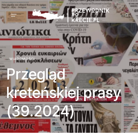
WIADOMOŚCI
Przegląd
kreteńskiej prasy
(39.2024)