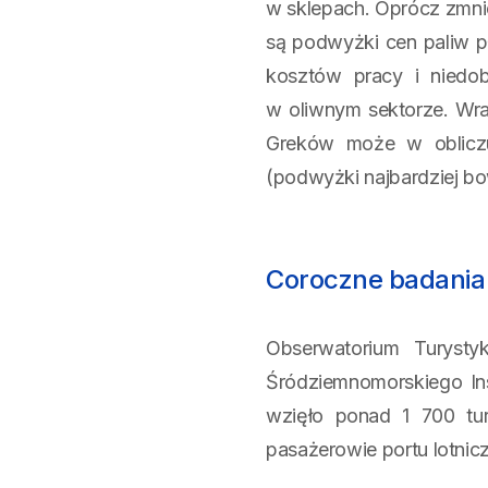
w sklepach. Oprócz zmnie
są podwyżki cen paliw p
kosztów pracy i niedob
w oliwnym sektorze. Wra
Greków może w obliczu
(podwyżki najbardziej b
Coroczne badania 
Obserwatorium Turysty
Śródziemnomorskiego In
wzięło ponad 1 700 tur
pasażerowie portu lotni