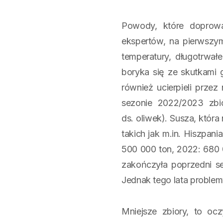
Powody, które doprowa
ekspertów, na pierwszym
temperatury, długotrwał
boryka się ze skutkami g
również ucierpieli przez
sezonie 2022/2023 zbi
ds. oliwek). Susza, któr
takich jak m.in. Hiszpan
500 000 ton, 2022: 680 
zakończyła poprzedni s
Jednak tego lata problemy
Mniejsze zbiory, to oc