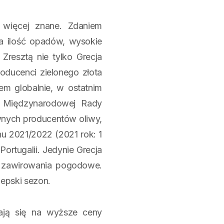
 więcej znane. Zdaniem
ka ilość opadów, wysokie
Zresztą nie tylko Grecja
roducenci zielonego złota
lem globalnie, w ostatnim
i Międzynarodowej Rady
ównych producentów oliwy,
nu 2021/2022 (2021 rok: 1
rtugalii. Jedynie Grecja
e zawirowania pogodowe.
iepski sezon.
dają się na wyższe ceny