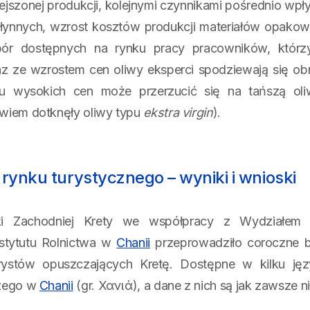
jszonej produkcji, kolejnymi czynnikami pośrednio wp
łynnych, wzrost kosztów produkcji materiałów opako
ór dostępnych na rynku pracy pracowników, którzy 
z ze wzrostem cen oliwy eksperci spodziewają się obn
 wysokich cen może przerzucić się na tańszą oliw
owiem dotknęły oliwy typu
ekstra virgin
).
rynku turystycznego – wyniki i wnioski
ki Zachodniej Krety we współpracy z Wydziałem 
stytutu Rolnictwa w
Chanii
przeprowadziło coroczne ba
ystów opuszczających Kretę. Dostępne w kilku języ
czego w
Chanii
(gr. Χανιά), a dane z nich są jak zawsze n