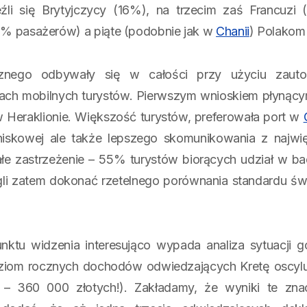
źli się Brytyjczycy (16%), na trzecim zaś Francuzi 
1% pasażerów) a piąte (podobnie jak w
Chanii
) Polakom
ycznego odbywały się w całości przy użyciu zaut
iach mobilnych turystów. Pierwszym wnioskiem płynąc
u w Heraklionie. Większość turystów, preferowała port w
otniskowej ale także lepszego skomunikowania z najwi
ałe zastrzeżenie – 55% turystów biorących udział w ba
gli zatem dokonać rzetelnego porównania standardu św
nktu widzenia interesująco wypada analiza sytuacji 
ziom rocznych dochodów odwiedzających Kretę oscylu
– 360 000 złotych!). Zakładamy, że wyniki te zn