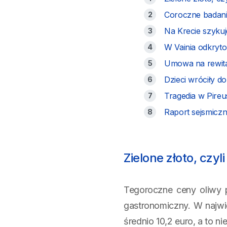
Coroczne badania
Na Krecie szykuj
W Vainia odkryto
Umowa na rewita
Dzieci wróciły d
Tragedia w Pireu
Raport sejsmicz
Zielone złoto, czy
Tegoroczne ceny oliwy 
gastronomiczny. W najwię
średnio 10,2 euro, a to 