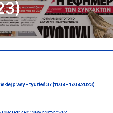
23)
skiej prasy – tydzień 37 (11.09 – 17.09.2023)
zyli dlaczego ceny oliwy poszybowały