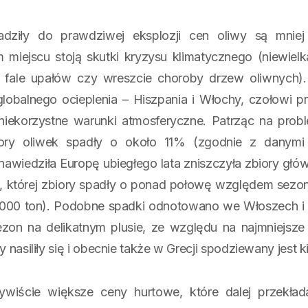
dziły do prawdziwej eksplozji cen oliwy są mniej
 miejscu stoją skutki kryzysu klimatycznego (niewiel
e fale upałów czy wreszcie choroby drzew oliwnych). 
lobalnego ocieplenia – Hiszpania i Włochy, czołowi p
 niekorzystne warunki atmosferyczne. Patrząc na prob
ory oliwek spadły o około 11% (zgodnie z danym
a nawiedziła Europę ubiegłego lata zniszczyła zbiory gł
ia, której zbiory spadły o ponad połowę względem sezo
000 ton). Podobne spadki odnotowano we Włoszech i Po
ezon na delikatnym plusie, ze względu na najmniejsz
 nasiliły się i obecnie także w Grecji spodziewany jest k
zywiście większe ceny hurtowe, które dalej przekła