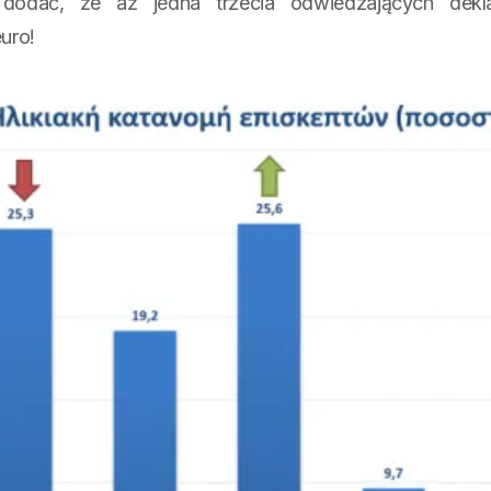
 dodać, że aż jedna trzecia odwiedzających dek
uro!