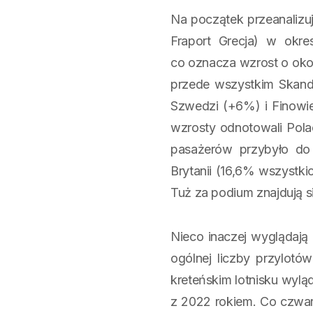
Na początek przeanalizu
Fraport Grecja) w okr
co oznacza wzrost o oko
przede wszystkim Skan
Szwedzi (+6%) i Finowie
wzrosty odnotowali Polac
pasażerów przybyło do 
Brytanii (16,6% wszystki
Tuż za podium znajdują 
Nieco inaczej wyglądają
ogólnej liczby przylot
kreteńskim lotnisku wyl
z 2022 rokiem. Co czwar