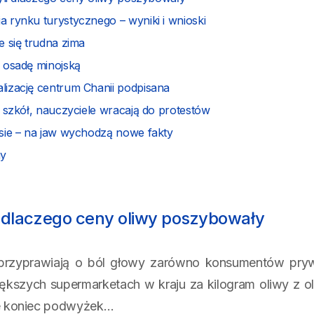
 rynku turystycznego – wyniki i wnioski
e się trudna zima
 osadę minojską
lizację centrum Chanii podpisana
o szkół, nauczyciele wracają do protestów
sie – na jaw wychodzą nowe fakty
ny
li dlaczego ceny oliwy poszybowały
przyprawiają o ból głowy zarówno konsumentów prywat
kszych supermarketach w kraju za kilogram oliwy z ol
nie koniec podwyżek…