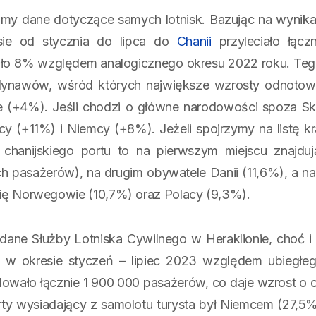
jmy dane dotyczące samych lotnisk. Bazując na wynikac
esie od stycznia do lipca do
Chanii
przyleciało łącz
ło 8% względem analogicznego okresu 2022 roku. Teg
dynawów, wśród których największe wzrosty odnotow
 (+4%). Jeśli chodzi o główne narodowości spoza Sk
y (+11%) i Niemcy (+8%). Jeżeli spojrzymy na listę kr
chanijskiego portu to na pierwszym miejscu znajdują
ch pasażerów), na drugim obywatele Danii (11,6%), a n
się Norwegowie (10,7%) oraz Polacy (9,3%).
 dane Służby Lotniska Cywilnego w Heraklionie, choć i
ów w okresie styczeń – lipiec 2023 względem ubiegłe
ądowało łącznie 1 900 000 pasażerów, co daje wzrost o
ty wysiadający z samolotu turysta był Niemcem (27,5