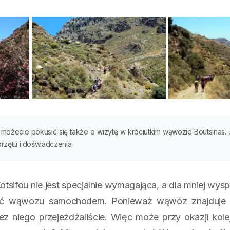
możecie pokusić się także o wizytę w króciutkim wąwozie Boutsinas.
zętu i doświadczenia.
ifou nie jest specjalnie wymagająca, a dla mniej wys
eść wąwozu samochodem. Ponieważ wąwóz znajduje 
z niego przejeżdżaliście. Więc może przy okazji kole