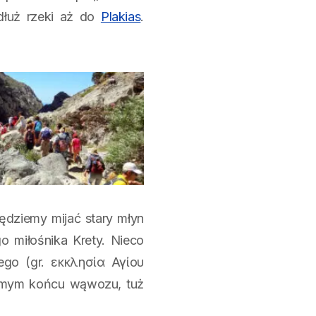
dłuż rzeki aż do
Plakias
.
ędziemy mijać stary młyn
o miłośnika Krety. Nieco
ego (gr. εκκλησία Αγίου
samym końcu wąwozu, tuż