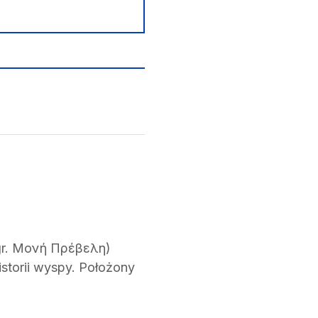
 (gr. Μονή Πρέβελη)
storii wyspy. Położony