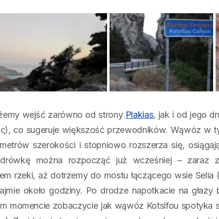
żemy wejść zarówno od strony
Plakias
, jak i od jego 
ς), co sugeruje większość przewodników. Wąwóz w ty
metrów szerokości i stopniowo rozszerza się, osiąg
ędrówkę można rozpocząć już wcześniej – zaraz z
m rzeki, aż dotrzemy do mostu łączącego wsie Selia (g
ajmie około godziny. Po drodze napotkacie na głazy bl
m momencie zobaczycie jak wąwóz Kotsifou spotyka 