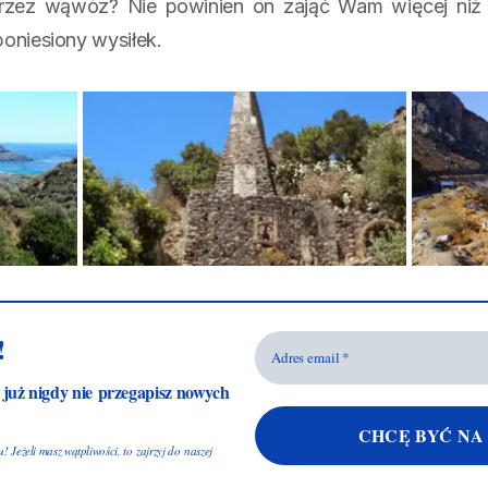
 przez wąwóz? Nie powinien on zająć Wam więcej niż 
poniesiony wysiłek.
!
a już nigdy nie przegapisz nowych
 Jeżeli masz wątpliwości, to zajrzyj do naszej