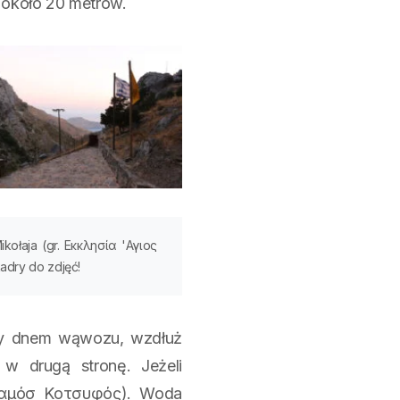
 około 20 metrów.
ołaja (gr. Εκκλησία 'Αγιος
adry do zdjęć!
my dnem wąwozu, wzdłuż
 w drugą stronę. Jeżeli
Ποταμόσ Κοτσυφός). Woda