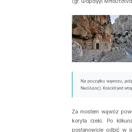
(gr. Φαράγγι Μπουτσινάς
Na początku wąwozu, jadąc
Νικόλαος). Kościół jest wt
Za mostem wąwóz powol
koryta rzeki. Po kilku
postanowicie odbić w j