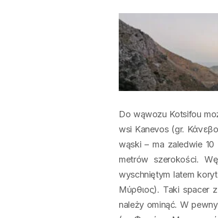
Do wąwozu Kotsifou mo
wsi Kanevos (gr. Κάνεβο
wąski – ma zaledwie 10 
metrów szerokości. W
wyschniętym latem koryte
Μύρθιος). Taki spacer z
należy ominąć. W pewny