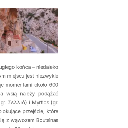
drugiego końca – niedaleko
m miejscu jest niezwykle
ając momentami około 600
a wsią należy podążać
r. Σελλιά) i Myrtios (gr.
okujące przejście, które
się z wąwozem Boutsinas