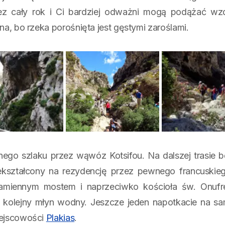
zez cały rok i Ci bardziej odważni mogą podążać wz
na, bo rzeka porośnięta jest gęstymi zaroślami.
go szlaku przez wąwóz Kotsifou. Na dalszej trasie b
ekształcony na rezydencję przez pewnego francuskieg
kamiennym mostem i naprzeciwko kościoła św. Onufr
ę kolejny młyn wodny. Jeszcze jeden napotkacie na 
iejscowości
Plakias
.