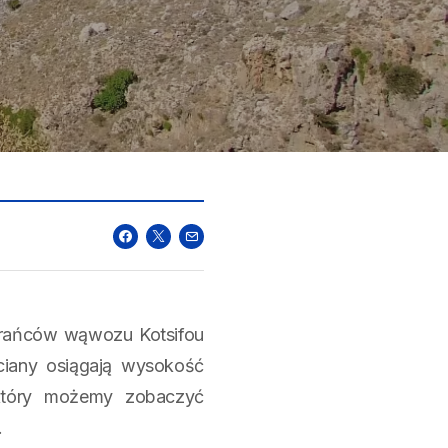
 krańców wąwozu Kotsifou
iany osiągają wysokość
który możemy zobaczyć
.