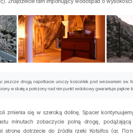
). Znajdziecie tam imponujący wodospad o wysokości
 jeszcze drogą napotkacie uroczy kościółek pod wezwaniem św. Mik
opiony w skałę a położony nad nim punkt widokowy gwarantuje piękne k
i zmienia się w szeroką dolinę. Spacer kontynuuje
nastu minutach zobaczycie polną drogę, podążającą
ej stronę dotrzecie do źródła rzeki Kotsifos (gr. 