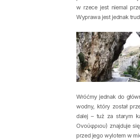
w rzece jest niemal pr
Wyprawa jest jednak trud
Wróćmy jednak do główne
wodny, który został prz
dalej – tuż za starym 
Ονούφριου) znajduje si
przed jego wylotem w m