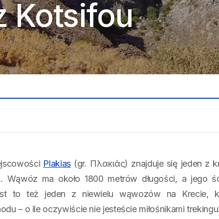
 Kotsifou
ejscowości
Plakias
(gr. Πλακιάς) znajduje się jeden z
). Wąwóz ma około 1800 metrów długości, a jego śc
st to też jeden z niewielu wąwozów na Krecie, 
u – o ile oczywiście nie jesteście miłośnikami trekingu