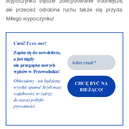
wypoczynku będzie zdecydowanie trudniejsze,
ale przecież odrobina ruchu także się przyda.
Miłego wypoczynku!
Cześć! Γεια σου!
Zapisz się do newslettera,
a już nigdy
nie przegapisz nowych
wpisów w Przewodniku!
Obiecujemy - nie będziemy
wysyłać spamu! Jeżeli masz
wątpliwości, to zajrzyj
do naszej
polityki
prywatności
.