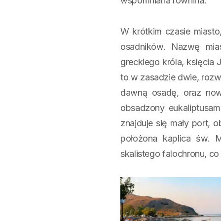
wspomniana równina.
W krótkim czasie miast
osadników. Nazwę mia
greckiego króla, księcia
to w zasadzie dwie, rozwij
dawną osadę, oraz nowa
obsadzony eukaliptusami 
znajduje się mały port, 
położona kaplica św. 
skalistego falochronu, co