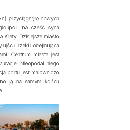
λη) przyciągnęło nowych
gioupoli, na cześć syna
 Krety. Dzisiejsze miasto
y ujściu rzeki i obejmująca
mi. Centrum miasta jest
tauracje. Nieopodal niego
cją portu jest malowniczo
wano ją na samym końcu
e.