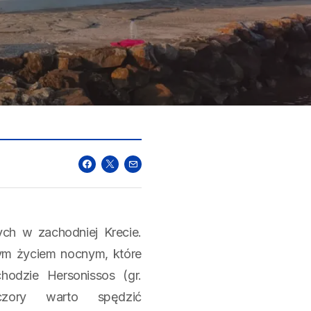
ych w zachodniej Krecie.
cym życiem nocnym, które
odzie Hersonissos (gr.
eczory warto spędzić