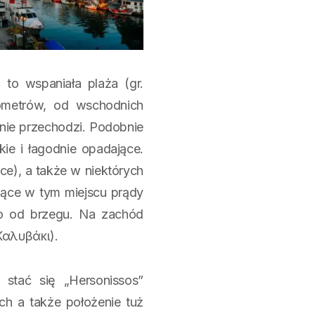
 to wspaniała plaża (gr.
ometrów, od wschodnich
nie przechodzi. Podobnie
kie i łagodnie opadające.
ice), a także w niektórych
jące w tym miejscu prądy
io od brzegu. Na zachód
 Καλυβάκι).
 stać się „Hersonissos”
h a także położenie tuż