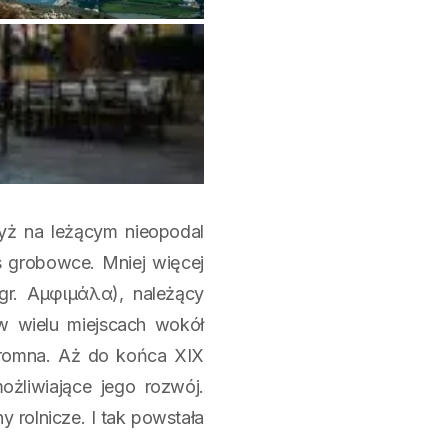
yż na leżącym nieopodal
 grobowce. Mniej więcej
(gr. Αμφιμάλα), należący
w wielu miejscach wokół
skromna. Aż do końca XIX
żliwiające jego rozwój.
y rolnicze. I tak powstała