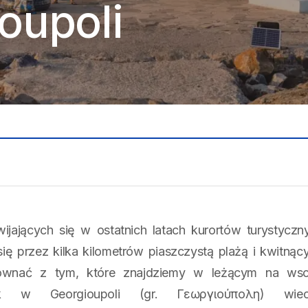
oupoli
wijających się w ostatnich latach kurortów turystyczn
się przez kilka kilometrów piaszczystą plażą i kwitną
ównać z tym, które znajdziemy w leżącym na wsch
dnak w
Georgioupoli (gr. Γεωργιούπολη) wi