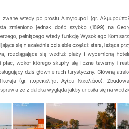
o, zwane wtedy po prostu Almyroupoli (gr. Αλμυρούπο
sta zmieniono jednak dość szybko (1899) na
Geor
 Jerzego, pełniącego wtedy funkcję Wysokiego Komisarza
ające się niezależnie od siebie części: stara
, leżąca prz
, rozciągająca się wzdłuż plaży i wypełnioną hotela
plac, wokół którego skupiły się liczne tawerny i res
obsługujący dziś głównie ruch turystyczny.
Główną atrak
Mikołaja (gr. παρεκκλήσι Αγίου Νικολάου). Zbudo
 sprawia że z daleka wygląda jakby unosiła się na wodzi