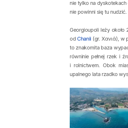
nie tylko na dyskotekach 
nie powinni się tu nudzić.
Georgioupoli leży około
od
Chanii
(gr. Χανιά), w 
to znakomita baza wypado
równinie pełnej rzek i ź
i rolnictwem. Obok mi
upalnego lata rzadko wy