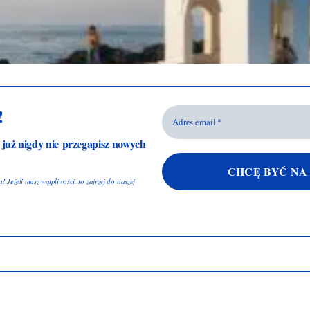
!
a już nigdy nie przegapisz nowych
 Jeżeli masz wątpliwości, to zajrzyj do naszej