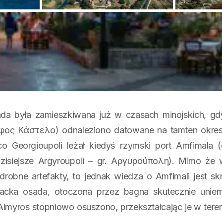
da była zamieszkiwana już w czasach minojskich, gd
όφος Κάστελο) odnaleziono datowane na tamten okres
 co
Georgioupoli
leżał kiedyś rzymski port Amfimala 
zisiejsze Argyroupoli – gr. Αργυρούπολη). Mimo że 
drobne artefakty, to jednak wiedza o Amfimali jest 
backa osada, otoczona przez bagna skutecznie uniemo
Almyros stopniowo osuszono, przekształcając je w teren