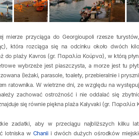
ej mierze przyciąga do
Georgioupoli
rzesze turystów,
), która rozciąga się na odcinku około dwóch kil
aż do plaży Kavros (gr. Παραλία Κούρνα), w którą płyn
metrowe wybrzeże jest piaszczysta, a morze jest tu płyt
zowana (leżaki, parasole, toalety, przebieralnie i pryszn
em ratownika. W wietrzne dni, ze względu na występu
 należy zachować ostrożność i nie oddalać się zbytn
 znajduje się równie piękna plaża Kalyvaki (gr. Παραλία
kie zadatki, aby w przeciągu najbliższych kilku lat
ść lotniska w
Chanii
i dwóch dużych ośrodków miejskic