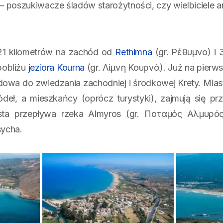
– poszukiwacze śladów starożytności, czy wielbiciele ar
 21 kilometrów na zachód od
Rethimna
(gr. Ρέθυμνο) i 
pobliżu
jeziora Kourna
(gr. Λίμνη Κουρνά). Już na pierwsz
wa do zwiedzania zachodniej i środkowej Krety. Miasto
ródeł, a mieszkańcy (oprócz turystyki), zajmują się 
asta przepływa rzeka Almyros (gr. Ποταμός Αλμυρός
sycha.