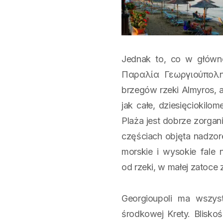
Jednak to, co w główn
Παραλία Γεωργιούπολης
brzegów rzeki Almyros, 
jak całe, dziesięciokilo
Plaża jest dobrze zorgani
częściach objęta nadzor
morskie i wysokie fale
od rzeki, w małej zatoce
Georgioupoli ma wszyst
środkowej Krety. Blisko