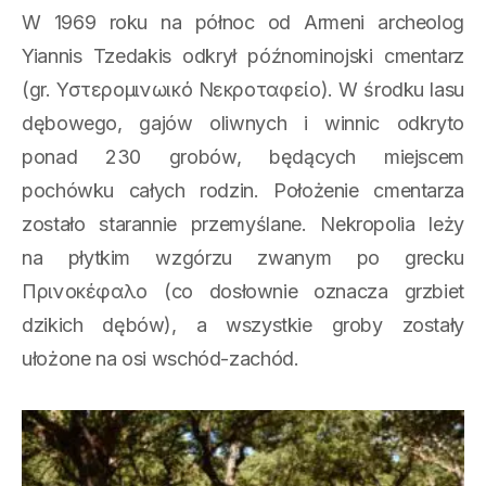
W 1969 roku na północ od Armeni archeolog
Yiannis Tzedakis odkrył późnominojski cmentarz
(gr. Υστερομινωικό Νεκροταφείο). W środku lasu
dębowego, gajów oliwnych i winnic odkryto
ponad 230 grobów, będących miejscem
pochówku całych rodzin. Położenie cmentarza
zostało starannie przemyślane. Nekropolia leży
na płytkim wzgórzu zwanym po grecku
Πρινοκέφαλο (co dosłownie oznacza grzbiet
dzikich dębów), a wszystkie groby zostały
ułożone na osi wschód-zachód.