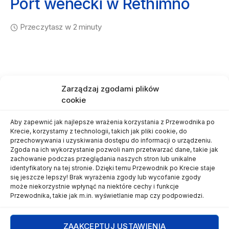
Port wenecki w Rethimno
Przeczytasz w 2 minuty
Zarządzaj zgodami plików
cookie
Aby zapewnić jak najlepsze wrażenia korzystania z Przewodnika po
Krecie, korzystamy z technologii, takich jak pliki cookie, do
przechowywania i uzyskiwania dostępu do informacji o urządzeniu.
Mapa Krety
O autorze
Kontakt
Zgoda na ich wykorzystanie pozwoli nam przetwarzać dane, takie jak
zachowanie podczas przeglądania naszych stron lub unikalne
identyfikatory na tej stronie. Dzięki temu Przewodnik po Krecie staje
się jeszcze lepszy! Brak wyrażenia zgody lub wycofanie zgody
może niekorzystnie wpłynąć na niektóre cechy i funkcje
Przewodnika, takie jak m.in. wyświetlanie map czy podpowiedzi.
Wszelkie materiały przedstawione na stronie
www.przewodnikpokrecie.pl
(artykuły, zdjęcia, itd.) są objęte prawem
ZAAKCEPTUJ USTAWIENIA
autorskim i podlegają ochronie na mocy
Ustawy o prawie autorskim i